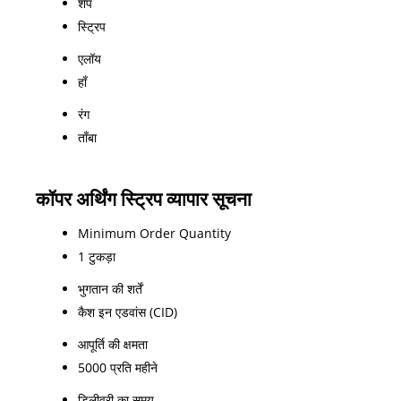
शेप
स्ट्रिप
एलॉय
हाँ
रंग
ताँबा
कॉपर अर्थिंग स्ट्रिप व्यापार सूचना
Minimum Order Quantity
1 टुकड़ा
भुगतान की शर्तें
कैश इन एडवांस (CID)
आपूर्ति की क्षमता
5000 प्रति महीने
डिलीवरी का समय