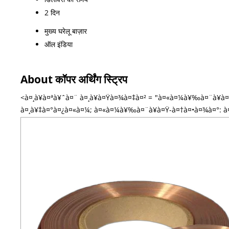
2 दिन
मुख्य घरेलू बाज़ार
ऑल इंडिया
About कॉपर अर्थिंग स्ट्रिप
<à¤¸à¥à¤ªà¥ˆà¤¨ à¤¸à¥à¤Ÿà¤¾à¤‡à¤² = "à¤«à¤¼à¥‰à¤¨à¥à
à¤¸à¥‡à¤°à¤¿à¤«à¤¼; à¤«à¤¼à¥‰à¤¨à¥à¤Ÿ-à¤†à¤•à¤¾à¤°: à