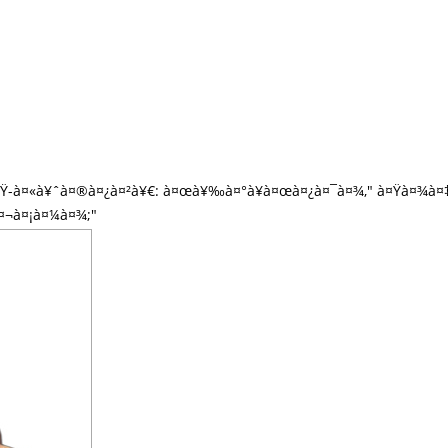
¤Ÿ-à¤«à¥ˆà¤®à¤¿à¤²à¥€: à¤œà¥‰à¤°à¥à¤œà¤¿à¤¯à¤¾," à¤Ÿà¤¾à¤‡à¤
¤¬à¤¡à¤¼à¤¾;"