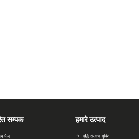
रित सम्पक
हमारे उत्पाद
ोम पेज
वृद्धि संरक्षण युक्ति