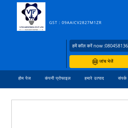
GST : 09AAICV2827M1ZR
हमें कॉल करें now :
08045813
जांच भेजें
होम पेज
कंपनी प्रोफाइल
हमारे उत्पाद
संपर्क